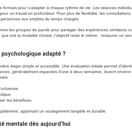
s formats pour s’adapter à chaque rythme de vie. Les séances individu
 pour un travail en profondeur. Pour plus de flexibilité, les consultations
es personnes aux emplois du temps chargés.
e les groupes de parole pour partager des expériences similaires ou
que soit la modalité choisie, l’objectif reste le même : restaurer un se
psychologique adapté ?
ière étape simple et accessible. Une évaluation initiale permet d’identif
séances, généralement espacées d’une à deux semaines, durent environ
isés.
ructueuse.
utique.
ser les bénéfices.
apidement, apportant un soulagement tangible et durable.
té mentale dès aujourd’hui