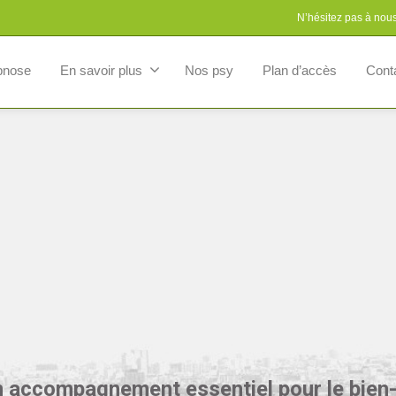
N’hésitez pas à nou
pnose
En savoir plus
Nos psy
Plan d’accès
Cont
n accompagnement essentiel pour le bien-