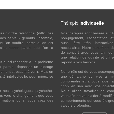
Thérapie
individuelle
 d’ordre relationnel (difficultés
Nos thérapies sont basées sur l’
ômes nerveux gênants (insomnie,
non-jugement, l’acceptation e
l’on souffre, parce qu’on est
aussi être très interactive
 simplement parce que l’on a
nécessaires. Notre priorité est de
de concert avec vous afin de 
une relation de qualité et un s
ut aussi répondre à un problème
répond à vos besoins.
la parole; dépasser un blocage
ement stressant à venir. Mais on
Notre rôle est de vous accompa
ité intellectuelle, pour mieux se
une démarche qui vise à mi
comprendre et à vous aider à 
choix en lien avec vos objecti
e nos psychologues, psychothé-
Nous allons travailler de con
 pas vers le changement que vous
vous afin de vous aider à modifie
formations ou si vous avez des
comportements qui vous éloigne
valeurs profondes.