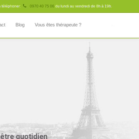
s téléphoner:
0970 40 75 06
du lundi au vendredi de 8h à 19h.
act
Blog
Vous êtes thérapeute ?
être quotidien