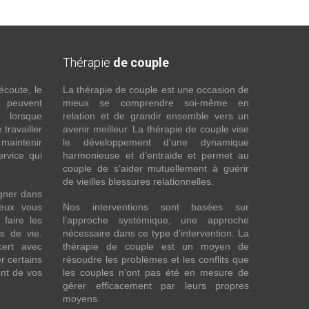
Thérapie
de couple
écoute, le
La thérapie de couple est une occasion de
t peuvent
mieux se comprendre soi-même en
s lorsque
relation et de grandir ensemble vers un
 travailler
avenir meilleur. La thérapie de couple vise
maintenir
le développement d’une dynamique
ervice qui
harmonieuse et d’entraide et permet au
couple de s’aider mutuellement à guérir
de vieilles blessures relationnelles.
gner dans
eux vous
Nos interventions sont basées sur
faire les
l’approche systémique, une approche
fs de vie.
nécessaire dans ce type d’intervention. La
cert avec
thérapie de couple est un moyen de
r certains
résoudre les problèmes et les conflits que
nt de vos
les couples n’ont pas été en mesure de
gérer efficacement par leurs propres
moyens.