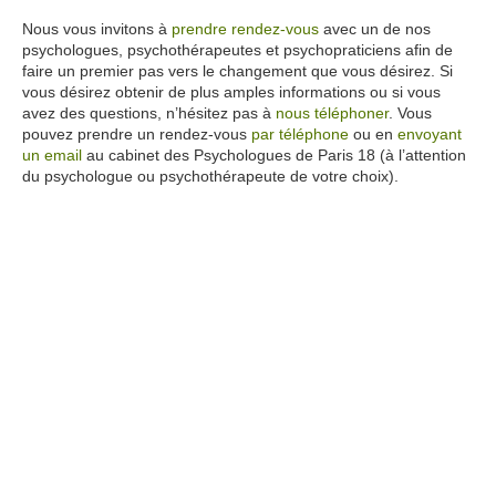
Nous vous invitons à
prendre rendez-vous
avec un de nos
psychologues, psychothérapeutes et psychopraticiens afin de
faire un premier pas vers le changement que vous désirez. Si
vous désirez obtenir de plus amples informations ou si vous
avez des questions, n’hésitez pas à
nous téléphoner
. Vous
pouvez prendre un rendez-vous
par téléphone
ou en
envoyant
un email
au cabinet des Psychologues de Paris 18 (à l’attention
du psychologue ou psychothérapeute de votre choix).
thérapie de couple psychologique paris 18
www.paris-psychologue.fr
psychologue aix
en provence
click
here
psychologue
aix
en
provence
click
here
psychologue
aix
en provence
click here
psychologue
paris
click here
psychologue
marseille
click
here
psychologue marseille
click here
psychologue marseille
click
here
psychologue
marseille
click
here
psychologue
marseille
click here
hypnose
paris
click
here
hypnotherapie
paris
click
here
psychologue bordeaux
hypnose avignon
psychologue
nice
click
here
psychologue
paris
9
psychologue
lille
psychologue
lille
click here
psychologue
paris
14
psychologue
la reunion
psychologue
reunion
psychologue colmar
psychologue
lille
psychologue
nice
psychologue paris
3
psychologue
paris
19
psychologue
nouvelle
caledonie
psychologue
guadeloupe
psychologue
lille
psychologue
paris
5
psychologue
paris
13
psychologue
toulouse
psychologue
toulouse
psychologue paris
14
psychologue
montpellier
psychologue
nice
psychologue strasbourg
psychologue colmar
psychologue lille
psychologue
lille
psychologue annecy
psychologue lille
psychologue lyon
psychologue marseille
psychologue marseille