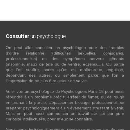
Consulter
un psychologue
On peut aller consulter un psychologue pour des troubles
d’ordre relationnel (difficultés sexuelles, conjugales,
professionnelles) ou des symptômes nerveux gênants
(insomnie, maux de tête ou de ventre, eczéma…). Ou parce
que l’on souffre, parce qu’on est malheureux, angoissé,
dépendant des autres, ou simplement parce que l’on a
l’impression de ne plus être acteur de sa vie.
Venir voir un psychologue de Psychologues Paris 18 peut aussi
répondre à un problème précis: arrêter de fumer, ou de rougir
en prenant la parole; dépasser un blocage professionnel; se
préparer psychologiquement à un événement stressant à venir.
Mais on peut aussi commencer un travail sur soi par pure
curiosité intellectuelle, pour mieux se connaître.
Nous vous invitons à prendre rendez-vous avec un de nos