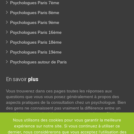
Psychologues Paris 7ème
Psychologues Paris 8ème
Psychologues Paris 9ème
Psychologues Paris 16ème
Psychologues Paris 18ème
Psychologues Paris 19ème
Psychologues autour de Paris
En savoir
plus
Vous trouverez dans ces pages toutes les réponses aux
questions que vous vous posez généralement à propos des
aspects pratiques de la consultation chez un psychologue. Bien
des gens ne connaissent pas vraiment la différence entre un
psychiatre, un psychothérapeute et un psychologue. Si tel est
votre cas, voici quelques définitions qui devraient clarifier les
Nous utilisons des cookies pour vous garantir la meilleure
choses, n’hésitez pas à nous contacter:
expérience sur notre site. Si vous continuez à utiliser ce
dernier, nous considérerons que vous acceptez l'utilisation des