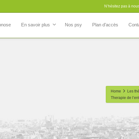
N’hésitez pas à nou
pnose
En savoir plus
Nos psy
Plan d’accès
Cont
Home
Les th
Therapie de l’en