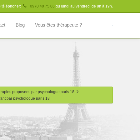
s téléphoner:
0970 40 75 06
du lundi au vendredi de 8h à 19h.
act
Blog
Vous êtes thérapeute ?
érapies proposées par psychologue paris 18
fant par psychologue paris 18