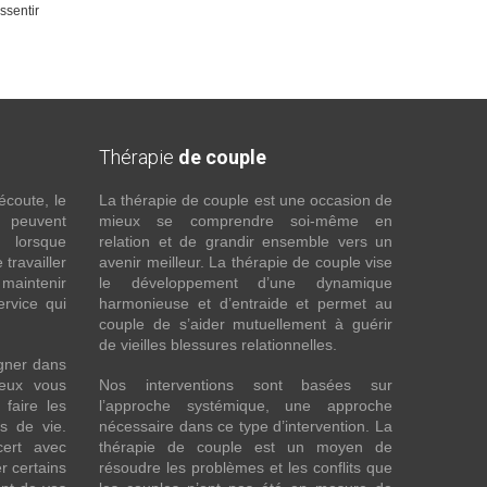
ssentir
Thérapie
de couple
écoute, le
La thérapie de couple est une occasion de
t peuvent
mieux se comprendre soi-même en
s lorsque
relation et de grandir ensemble vers un
 travailler
avenir meilleur. La thérapie de couple vise
maintenir
le développement d’une dynamique
ervice qui
harmonieuse et d’entraide et permet au
couple de s’aider mutuellement à guérir
de vieilles blessures relationnelles.
gner dans
eux vous
Nos interventions sont basées sur
faire les
l’approche systémique, une approche
fs de vie.
nécessaire dans ce type d’intervention. La
cert avec
thérapie de couple est un moyen de
r certains
résoudre les problèmes et les conflits que