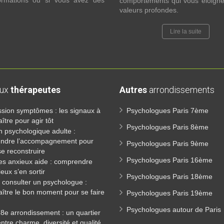
formations ou si vous avez des
comportements qui vous éloigne
valeurs profondes.
Lire la suite
aux
thérapeutes
Autres
arrondissements
sion symptômes : les signaux à
Psychologues Paris 7ème
ître pour agir tôt
Psychologues Paris 8ème
n psychologique adulte :
ndre l’accompagnement pour
Psychologues Paris 9ème
e reconstruire
Psychologues Paris 16ème
es anxieux aide : comprendre
eux s’en sortir
Psychologues Paris 18ème
consulter un psychologue :
ître le bon moment pour se faire
Psychologues Paris 19ème
Psychologues autour de Paris
18e arrondissement : un quartier
entre charme, diversité et qualité