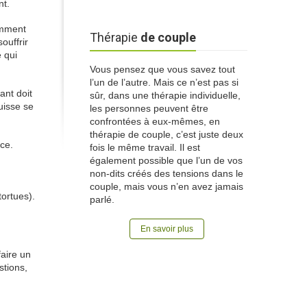
nt.
iemment
Thérapie
de couple
ouffrir
e qui
Vous pensez que vous savez tout
l’un de l’autre. Mais ce n’est pas si
ant doit
sûr, dans une thérapie individuelle,
puisse se
les personnes peuvent être
confrontées à eux-mêmes, en
thérapie de couple, c’est juste deux
ace.
fois le même travail. Il est
également possible que l’un de vos
non-dits créés des tensions dans le
couple, mais vous n’en avez jamais
tortues).
parlé.
En savoir plus
aire un
stions,