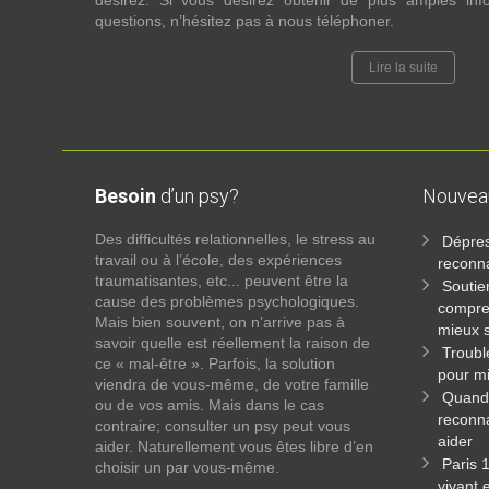
désirez. Si vous désirez obtenir de plus amples in
questions, n’hésitez pas à nous téléphoner.
Lire la suite
Besoin
d’un psy?
Nouve
Des difficultés relationnelles, le stress au
Dépres
travail ou à l’école, des expériences
reconna
traumatisantes, etc... peuvent être la
Soutie
cause des problèmes psychologiques.
compre
Mais bien souvent, on n’arrive pas à
mieux s
savoir quelle est réellement la raison de
Troubl
ce « mal-être ». Parfois, la solution
pour mi
viendra de vous-même, de votre famille
Quand 
ou de vos amis. Mais dans le cas
reconna
contraire; consulter un psy peut vous
aider
aider. Naturellement vous êtes libre d’en
Paris 
choisir un par vous-même.
vivant 