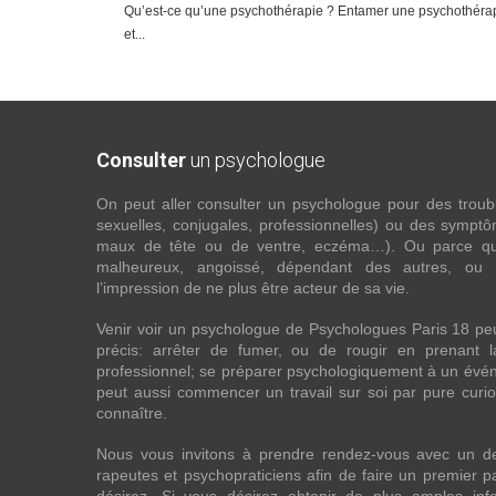
Qu’est-ce qu’une psychothérapie ? Entamer une psychothérapie
et...
Consulter
un psychologue
On peut aller consulter un psychologue pour des troubles
sexuelles, conjugales, professionnelles) ou des sympt
maux de tête ou de ventre, eczéma…). Ou parce que 
malheureux, angoissé, dépendant des autres, ou
l’impression de ne plus être acteur de sa vie.
Venir voir un psychologue de Psychologues Paris 18 pe
précis: arrêter de fumer, ou de rougir en prenant 
professionnel; se préparer psychologiquement à un évén
peut aussi commencer un travail sur soi par pure curios
connaître.
Nous vous invitons à prendre rendez-vous avec un d
rapeutes et psychopraticiens afin de faire un premier