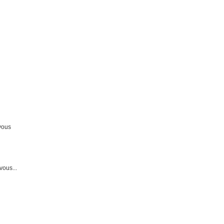
ue
lille
click here
psychologue
ue lille
psychologue
-vous
vous...