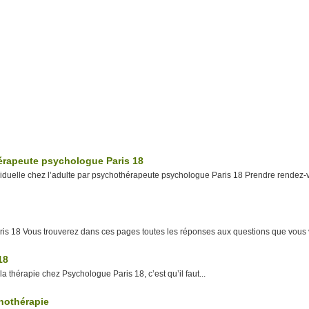
ologue.fr
ychologue marseille
click
here
psychologue
marseille
click
here
psychologue
marseille
click here
hypnose
paris
click
here
hypnotherapie
paris
click
here
psychologue bordeaux
hypnose avignon
psychologue
nice
click
here
psychologue
paris
9
psychologue
lille
psycholog
ogue
lille
psychologue
paris
5
psychologue
paris
13
psychologue
toulouse
psychologue
toulouse
psychologue paris
14
psychologue
montpellier
psychologue
nice
psychologue strasbourg
psychologue colmar
psychologue lille
psychologue lille
psychologue annecy
psycholog
hérapeute psychologue Paris 18
dividuelle chez l’adulte par psychothérapeute psychologue Paris 18 Prendre rendez
is 18 Vous trouverez dans ces pages toutes les réponses aux questions que vous 
18
 thérapie chez Psychologue Paris 18, c’est qu’il faut...
hothérapie