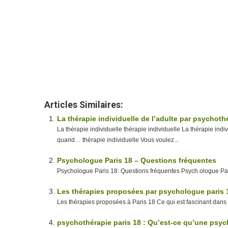
Therapie de l’enfant
www.paris-psych
psychologue aix
en provence
click
here
psychologue
aix
en
provence
click
here
psychologue
aix
en provence
click here
psychologue
paris
click here
psychologue
marseille
click
here
psychologue marseille
click here
ps
paris
14
psychologue
la reunion
psychologue
reunion
psychologue colmar
psychologue
lille
psychologue
nice
psychologue paris
3
psychologue
paris
19
psychologue
nouvelle
caledonie
psychologue
guadeloupe
psychol
lyon
psychologue marseille
psychologue marseille
Articles Similaires:
La thérapie individuelle de l’adulte par psychot
La thérapie individuelle thérapie individuelle La thérapie in
quand… thérapie individuelle Vous voulez...
Psychologue Paris 18 – Questions fréquentes
Psychologue Paris 18: Questions fréquentes Psych ologue Par
Les thérapies proposées par psychologue paris 
Les thérapies proposées à Paris 18 Ce qui est fascinant dans la
psychothérapie paris 18 : Qu’est-ce qu’une psyc