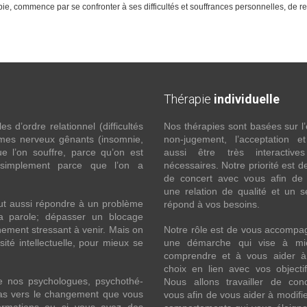
, commence par se confronter à ses difficultés et souffrances personnelles, de re
Thérapie
individuelle
 d’ordre relationnel (difficultés
Nos thérapies sont basées sur l’
ômes nerveux gênants (insomnie,
non-jugement, l’acceptation e
l’on souffre, parce qu’on est
aussi être très interactive
 simplement parce que l’on a
nécessaires. Notre priorité est de
de concert avec vous afin de 
une relation de qualité et un s
ut aussi répondre à un problème
répond à vos besoins.
la parole; dépasser un blocage
ement stressant à venir. Mais on
Notre rôle est de vous accompa
ité intellectuelle, pour mieux se
une démarche qui vise à mi
comprendre et à vous aider à 
choix en lien avec vos objecti
e nos psychologues, psychothé-
Nous allons travailler de con
 pas vers le changement que vous
vous afin de vous aider à modifie