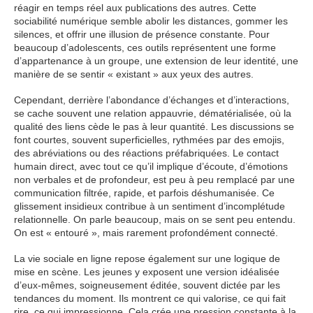
réagir en temps réel aux publications des autres. Cette
sociabilité numérique semble abolir les distances, gommer les
silences, et offrir une illusion de présence constante. Pour
beaucoup d’adolescents, ces outils représentent une forme
d’appartenance à un groupe, une extension de leur identité, une
manière de se sentir « existant » aux yeux des autres.
Cependant, derrière l’abondance d’échanges et d’interactions,
se cache souvent une relation appauvrie, dématérialisée, où la
qualité des liens cède le pas à leur quantité. Les discussions se
font courtes, souvent superficielles, rythmées par des emojis,
des abréviations ou des réactions préfabriquées. Le contact
humain direct, avec tout ce qu’il implique d’écoute, d’émotions
non verbales et de profondeur, est peu à peu remplacé par une
communication filtrée, rapide, et parfois déshumanisée. Ce
glissement insidieux contribue à un sentiment d’incomplétude
relationnelle. On parle beaucoup, mais on se sent peu entendu.
On est « entouré », mais rarement profondément connecté.
La vie sociale en ligne repose également sur une logique de
mise en scène. Les jeunes y exposent une version idéalisée
d’eux-mêmes, soigneusement éditée, souvent dictée par les
tendances du moment. Ils montrent ce qui valorise, ce qui fait
rire, ce qui impressionne. Cela crée une pression constante à la