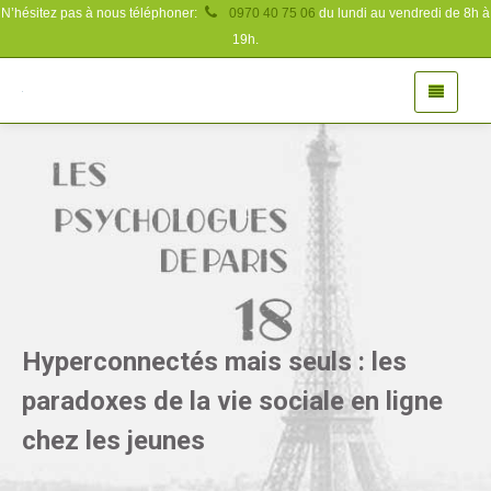
N’hésitez pas à nous téléphoner:
0970 40 75 06
du lundi au vendredi de 8h à
19h.
Hyperconnectés mais seuls : les
paradoxes de la vie sociale en ligne
chez les jeunes