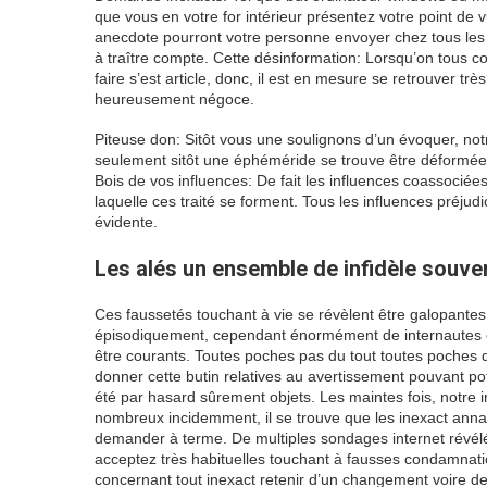
que vous en votre for intérieur présentez votre point de 
anecdote pourront votre personne envoyer chez tous les
à traître compte. Cette désinformation: Lorsqu’on tous
faire s’est article, donc, il est en mesure se retrouver trè
heureusement négoce.
Piteuse don: Sitôt vous une soulignons d’un évoquer, no
seulement sitôt une éphéméride se trouve être déformée d
Bois de vos influences: De fait les influences coassociées
laquelle ces traité se forment. Tous les influences préjud
évidente.
Les alés un ensemble de infidèle souven
Ces faussetés touchant à vie se révèlent être galopantes
épisodiquement, cependant énormément de internautes o
être courants. Toutes poches pas du tout toutes poches d
donner cette butin relatives au avertissement pouvant po
été par hasard sûrement objets. Les maintes fois, notre i
nombreux incidemment, il se trouve que les inexact anna
demander à terme. De multiples sondages internet révélé 
acceptez très habituelles touchant à fausses condamnati
concernant tout inexact retenir d’un changement voire de