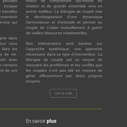
t peuvent
mieux se comprendre soi-même en
s lorsque
relation et de grandir ensemble vers un
 travailler
avenir meilleur. La thérapie de couple vise
maintenir
le développement d’une dynamique
ervice qui
harmonieuse et d’entraide et permet au
couple de s’aider mutuellement à guérir
de vieilles blessures relationnelles.
gner dans
eux vous
Nos interventions sont basées sur
faire les
l’approche systémique, une approche
fs de vie.
nécessaire dans ce type d’intervention. La
cert avec
thérapie de couple est un moyen de
r certains
résoudre les problèmes et les conflits que
nt de vos
les couples n’ont pas été en mesure de
gérer efficacement par leurs propres
moyens.
Lire la suite
En savoir
plus