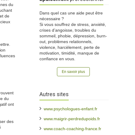
unes du
uchant
Dans quel cas une aide peut être
et de
nécessaire ?
acieux
Si vous souffrez de stress, anxiété,
crises d’angoisse, troubles du
sommeil, phobie, dépression, burn-
out, problèmes relationnels,
ettre.
violence, harcèlement, perte de
ion
motivation, timidité, manque de
nfluences
confiance en vous.
En savoir plus
rouvent
Autres sites
le du
atif ont
www.psychologues-enfant.fr
www.maigrir-perdredupoids.fr
iser des
i
www.coach-coaching-france.fr