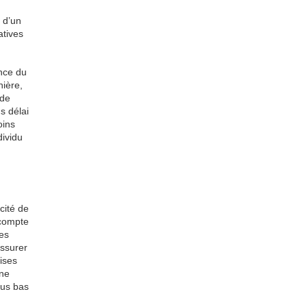
s d’un
atives
ence du
nière,
 de
s délai
oins
dividu
cité de
 compte
des
assurer
ises
ine
lus bas