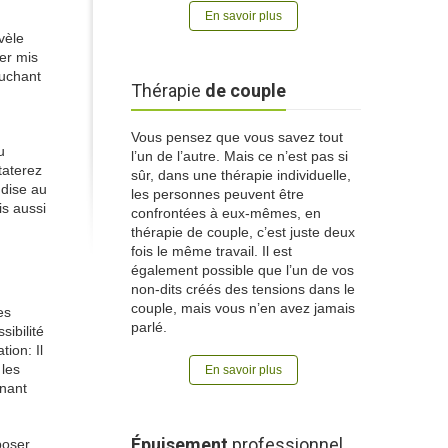
En savoir plus
vèle
rer mis
ouchant
Thérapie
de couple
Vous pensez que vous savez tout
u
l’un de l’autre. Mais ce n’est pas si
taterez
sûr, dans une thérapie individuelle,
ndise au
les personnes peuvent être
is aussi
confrontées à eux-mêmes, en
thérapie de couple, c’est juste deux
fois le même travail. Il est
également possible que l’un de vos
non-dits créés des tensions dans le
couple, mais vous n’en avez jamais
es
parlé.
sibilité
ion: Il
 les
En savoir plus
rnant
Épuisement
professionnel
poser