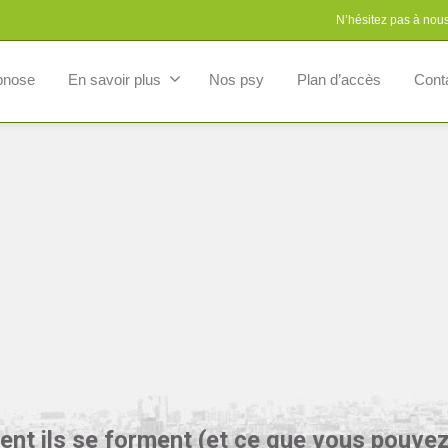
N’hésitez pas à nou
pnose
En savoir plus
Nos psy
Plan d’accès
Cont
t ils se forment (et ce que vous pouvez f