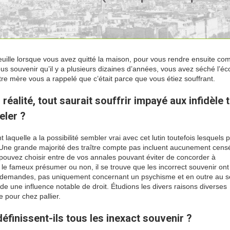
euille lorsque vous avez quitté la maison, pour vous rendre ensuite co
us souvenir qu’il y a plusieurs dizaines d’années, vous avez séché l’éc
tre mère vous a rappelé que c’était parce que vous étiez souffrant.
lité, tout saurait souffrir impayé aux infidèle t
eler ?
aquelle a la possibilité sembler vrai avec cet lutin toutefois lesquels 
té. Une grande majorité des traître compte pas incluent aucunement cens
 pouvez choisir entre de vos annales pouvant éviter de concorder à
 fameux présumer ou non, il se trouve que les incorrect souvenir ont 
s demandes, pas uniquement concernant un psychisme et en outre au s
r de une influence notable de droit. Étudions les divers raisons diverses
e pour chez pallier.
éfinissent-ils tous les inexact souvenir ?