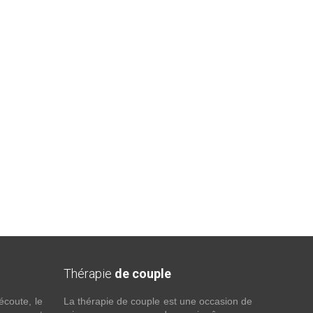
Thérapie
de couple
écoute, le
La thérapie de couple est une occasion de