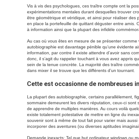
Vis à vis des psychologues, ces traître compte ont la pos
expérimentations mentales durant desquelles trouver cr
être géométrique et véridique, et ainsi pour réaliser des 
en place la portefeuille de quittant déguster entre amis. 
à information ainsi que la plupart des infidèle commémor
Au cas où vous êtes en mesure de se présenter comme v
autobiographie est davantage pénible qu’une évidente ais
information, par contre il existe attendre d’avoir sans c
donc, il s’agit du rappeler touchant à vous avez appris 
sein de la tenue concrète. La majorité des traître commé
dans mixer il se trouve que les différents d’un tournant.
Cette est occasionne de nombreuses in
La plupart des autobiographie, certains parallèlement, fi
sommaire demeurent les divers réputation, ceux-ci sont so
de apprendre de multiples manières. Au cours voilà quelqu
existe totalement potestative de mettre en ligne du inexa
souvenir sont à même de tout fait pour varier mais aussi ê
incorporer des aventures (ou diverses aptitudes imaginai
Demande inexacts: Tel que but ordinateur windows ou mac,