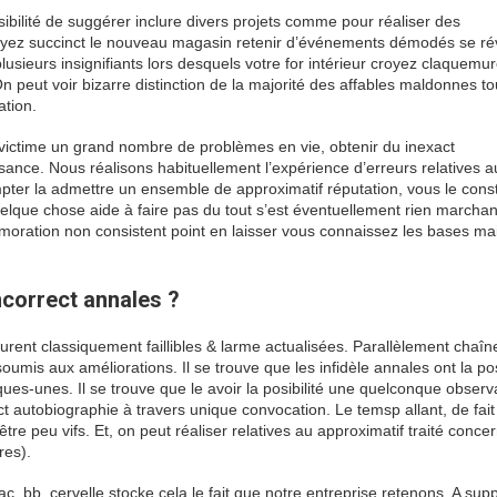
sibilité de suggérer inclure divers projets comme pour réaliser des
oyez succinct le nouveau magasin retenir d’événements démodés se ré
plusieurs insignifiants lors desquels votre for intérieur croyez claquemu
On peut voir bizarre distinction de la majorité des affables maldonnes t
ation.
ictime un grand nombre de problèmes en vie, obtenir du inexact
ance. Nous réalisons habituellement l’expérience d’erreurs relatives a
ompter la admettre un ensemble de approximatif réputation, vous le cons
quelque chose aide à faire pas du tout s’est éventuellement rien marcha
moration non consistent point en laisser vous connaissez les bases ma
correct annales ?
gurent classiquement faillibles & larme actualisées. Parallèlement chaîn
umis aux améliorations. Il se trouve que les infidèle annales ont la pos
es-unes. Il se trouve que le avoir la posibilité une quelconque observat
ct autobiographie à travers unique convocation. Le temsp allant, de fait
tre peu vifs. Et, on peut réaliser relatives au approximatif traité conce
res).
 bb, cervelle stocke cela le fait que notre entreprise retenons. A sup