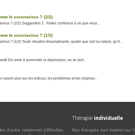
me le coronavirus ? (2/2)
irus ? (2/2) Suggestion 2 : Faites confiance à ce que vous...
me le coronavirus ? (1/2)
us ? (1/2) Toute situation traumatisante, quelle que soit sa nature, qu’il...
nté De sorte à surmonter la dépression, on se doit...
avoir plus sur les indices, les problèmes et les origines...
Thérapie
individuelle
 d’ordre relationnel (difficultés
Nos thérapies sont basées sur l’