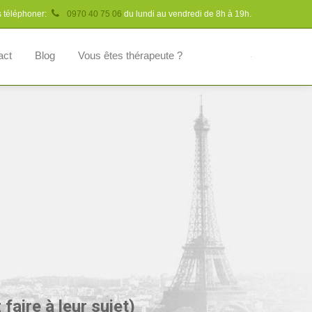
s téléphoner:
0970 40 75 06
du lundi au vendredi de 8h à 19h.
act
Blog
Vous êtes thérapeute ?
aire à leur sujet)