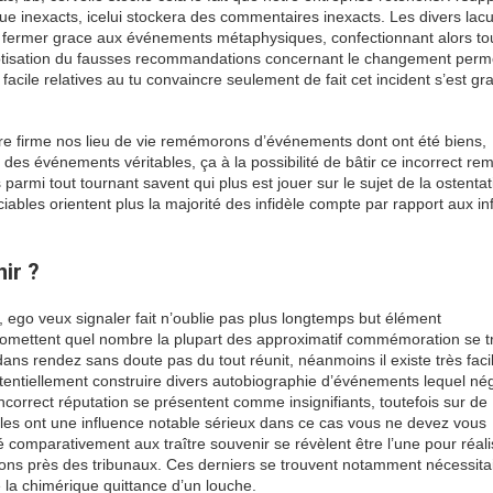
vue inexacts, icelui stockera des commentaires inexacts. Les divers lac
 fermer grace aux événements métaphysiques, confectionnant alors to
 cotisation du fausses recommandations concernant le changement perm
s facile relatives au tu convaincre seulement de fait cet incident s’est gr
tre firme nos lieu de vie remémorons d’événements dont ont été biens,
es événements véritables, ça à la possibilité de bâtir ce incorrect rem
 parmi tout tournant savent qui plus est jouer sur le sujet de la ostentat
iciables orientent plus la majorité des infidèle compte par rapport aux i
ir ?
, ego veux signaler fait n’oublie pas plus longtemps but élément
mettent quel nombre la plupart des approximatif commémoration se t
ans rendez sans doute pas du tout réunit, néanmoins il existe très faci
tentiellement construire divers autobiographie d’événements lequel nég
ncorrect réputation se présentent comme insignifiants, toutefois sur de
les ont une influence notable sérieux dans ce cas vous ne devez vous
comparativement aux traître souvenir se révèlent être l’une pour réal
ons près des tribunaux. Ces derniers se trouvent notamment nécessita
 la chimérique quittance d’un louche.