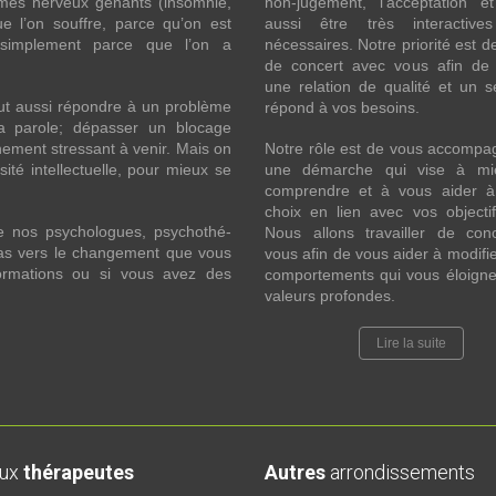
ômes nerveux gênants (insomnie,
non-jugement, l’acceptation e
l’on souffre, parce qu’on est
aussi être très interactive
 simplement parce que l’on a
nécessaires. Notre priorité est de
de concert avec vous afin de 
une relation de qualité et un s
ut aussi répondre à un problème
répond à vos besoins.
la parole; dépasser un blocage
ement stressant à venir. Mais on
Notre rôle est de vous accompa
ité intellectuelle, pour mieux se
une démarche qui vise à mi
comprendre et à vous aider à 
choix en lien avec vos objecti
e nos psychologues, psychothé-
Nous allons travailler de con
 pas vers le changement que vous
vous afin de vous aider à modifie
formations ou si vous avez des
comportements qui vous éloigne
valeurs profondes.
Lire la suite
aux
thérapeutes
Autres
arrondissements