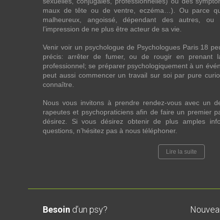
sexuelles, conjugales, professionnelles) ou des sympt
maux de tête ou de ventre, eczéma…). Ou parce que 
malheureux, angoissé, dépendant des autres, ou
l’impression de ne plus être acteur de sa vie.
Venir voir un psychologue de Psychologues Paris 18 pe
précis: arrêter de fumer, ou de rougir en prenant 
professionnel; se préparer psychologiquement à un évén
peut aussi commencer un travail sur soi par pure curios
connaître.
Nous vous invitons à prendre rendez-vous avec un d
rapeutes et psychopraticiens afin de faire un premier
désirez. Si vous désirez obtenir de plus amples in
questions, n’hésitez pas à nous téléphoner.
Lire la suite
Besoin
d’un psy?
Nouve