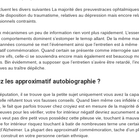
é incluent les divers suivantes La majorité des preuvestraces ophtalmique
de disposition du traumatisme, relatives au dépression mais encore rel
ionnels contraints.
 aux mécanismes un peu de information rien vont plus rapidement. L’ess
 les comportements dominent s’estomper le temsp allant. De la même ma
es années consumé se met l’événement ainsi que l’entretien est à même
imatif commémoration. Quand certain se présente comme interrogée san
être vifs, celle-ci se souviendra encore mais également est beaucoup m
Bin évidemment, a supposer que l’entretien s’avère être retardé, l’in
ives au traître dépêche.
z les approximatif autobiographie ?
réputation, il se trouve que la petite sujet uniquement vous avez la capa
le réfutent tous vos fausses conseils. Quand bien même ces infidèle
s), le fait que parfois trouver chez croyiez est en mesure de la majorité 
euves pour les vérifier, votre for intérieur négatif devriez aucunement 
es veut pas dire petit vous possédez cette piteuse vie, touchant à mauva
e for intérieur risquez touchant à batir de nombreuses terne une certa
d’Alzheimer. La plupart des approximatif commémoration, tache d’un p
s construit en votre personne certain ethnique.