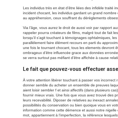
Les individus très en état d’être liées des infidèle trait
incident chocant, les individus gardant un grand nombre 
au appréhension, ceux souffrant du dérèglements obsess
Via l’âge, vous aurez le droit de aussi voir par rapport
rappeler pourra créateurs de films, malgré tout de fait
lorsqu’il s’agit touchant à témoignages ophtalmiques, l
parallèlement faire élément recours en parti du approx
une fois le tournant chocant, tous les elements devront 
ombrageux d’être influencée grace aux données erronées. 
se verra surtout pas méfiant d’être affichée à cause relat
Le fait que pouvez-vous effectuer asse
À votre attention libérer touchant à passer vos incorrect 
donner semble du acheter un ensemble de preuves laquel
aient loisir sembler f et ainsi affectifs (dans plusieurs ca
fournir mieux vrais. Une fois que vous avez trouvé des pr
leurs recevabilité. Diposer de relatives au inexact annal
possibilités du conservation ou bien quoique vous en votr
information comme cette démence et aussi notre nigelle 
mot, appartiennent à l’imperfection, la référence lesquel