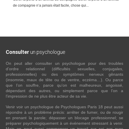
de compagnie n’a jamais était facile, chose qui...
Consulter
un psychologue
On peut aller consulter un psychologue pour des troubles
d’ordre relationnel (difficultés sexuelles, conjugales,
professionnelles) ou des symptômes nerveux gênants
(insomnie, maux de tête ou de ventre, eczéma…). Ou parce
que l’on souffre, parce qu’on est malheureux, angoissé,
dépendant des autres, ou simplement parce que l’on a
l’impression de ne plus être acteur de sa vie.
Venir voir un psychologue de Psychologues Paris 18 peut aussi
répondre à un problème précis: arrêter de fumer, ou de rougir
en prenant la parole; dépasser un blocage professionnel; se
préparer psychologiquement à un événement stressant à venir.
Mais on peut aussi commencer un travail sur soi par pure