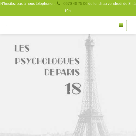
N’hésitez pas à nous téléphoner:
0970 40 75 06
du lundi au vendredi de 8h à
19h.