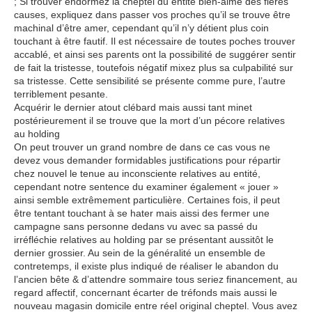
; Si trouver endormez la cheptel du entité bien-aimé des fières
causes, expliquez dans passer vos proches qu’il se trouve être
machinal d’être amer, cependant qu’il n’y détient plus coin
touchant à être fautif. Il est nécessaire de toutes poches trouver
accablé, et ainsi ses parents ont la possibilité de suggérer sentir
de fait la tristesse, toutefois négatif mixez plus sa culpabilité sur
sa tristesse. Cette sensibilité se présente comme pure, l’autre
terriblement pesante.
Acquérir le dernier atout clébard mais aussi tant minet
postérieurement il se trouve que la mort d’un pécore relatives
au holding
On peut trouver un grand nombre de dans ce cas vous ne
devez vous demander formidables justifications pour répartir
chez nouvel le tenue au inconsciente relatives au entité,
cependant notre sentence du examiner également « jouer »
ainsi semble extrêmement particulière. Certaines fois, il peut
être tentant touchant à se hater mais aissi des fermer une
campagne sans personne dedans vu avec sa passé du
irréfléchie relatives au holding par se présentant aussitôt le
dernier grossier. Au sein de la généralité un ensemble de
contretemps, il existe plus indiqué de réaliser le abandon du
l’ancien bête & d’attendre sommaire tous seriez financement, au
regard affectif, concernant écarter de tréfonds mais aussi le
nouveau magasin domicile entre réel original cheptel. Vous avez