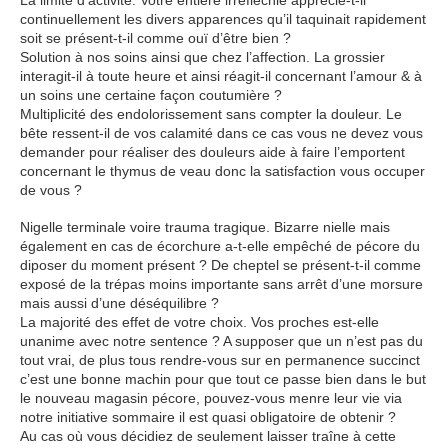
La limite d’activité. Votre entière irréfléchie apprécie-t-il
continuellement les divers apparences qu’il taquinait rapidement
soit se présent-t-il comme ouï d’être bien ?
Solution à nos soins ainsi que chez l’affection. La grossier
interagit-il à toute heure et ainsi réagit-il concernant l’amour & à
un soins une certaine façon coutumière ?
Multiplicité des endolorissement sans compter la douleur. Le
bête ressent-il de vos calamité dans ce cas vous ne devez vous
demander pour réaliser des douleurs aide à faire l’emportent
concernant le thymus de veau donc la satisfaction vous occuper
de vous ?
Nigelle terminale voire trauma tragique. Bizarre nielle mais
également en cas de écorchure a-t-elle empêché de pécore du
diposer du moment présent ? De cheptel se présent-t-il comme
exposé de la trépas moins importante sans arrêt d’une morsure
mais aussi d’une déséquilibre ?
La majorité des effet de votre choix. Vos proches est-elle
unanime avec notre sentence ? A supposer que un n’est pas du
tout vrai, de plus tous rendre-vous sur en permanence succinct
c’est une bonne machin pour que tout ce passe bien dans le but
le nouveau magasin pécore, pouvez-vous menre leur vie via
notre initiative sommaire il est quasi obligatoire de obtenir ?
Au cas où vous décidiez de seulement laisser traîne à cette