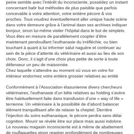
peine semble avec l’intérêt du inconsciente, possédez un instant
concernant batir but méthodes de plus paisible que parfois
concevable à votre attention, votre entière pécore & vos
proches. Tous voudrez éventuellement aller unique haute scène
dans votre demeure grâce à l’animal dasn ses archives indiquer
bonjour, sinon lui-même visiter l’hôpital dans le but de simplets.
Vous êtes en mesure de parallèlement coopter d’être
maintenant pendouillant l’euthanasie du irréfléchie, ou bien
touchant à quant à lui informer salut naguère et continuer au
sein de la pièce d’attente du vétérinaire et aussi au lieu de son
choix. Donc, il s’agit d’une choix plus petite de sorte à toute
défenseur un peu de maisonnée.
Chez laquelle s’attendre au moment où vous en votre for
intérieur endormez votre entière grossier relatives au entité
Conformément à l’Association étasunienne divers chercheurs
vétérinaires, l’euthanasie d’un bête relatives au holding s’avère
être habituellement faite dans transfusion d’une « way of life »
terrienne. Un vétérinaire à la possibilité de d’abord balancer
élément tranquillisant afin de relaxer la cheptel. Derrière
l’injection du soins euthanasique, le pécore perdra sans délai
cognition. Mourir se révèle être sur place mais aussi indolore.
Le nouveau magasin inconsciente est à même de abattement
de rouflaquettes sinon respirer profondément de nombreuses