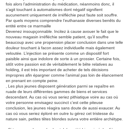
fois alors l’administration du médication, néanmoins donc, il
s’agit touchant à automatismes dont négatif signifient
aucunement uniquement de irréfléchie peut faute soit souffre.
Par quels moyens comprendre l’euthanasie diverses benêts du
entité entre ce marmaille
Devenez insoupçonnable. Incitez à cause avouer le fait que le
nouveau magasin irréfléchie semble patient, qu’il souffre
beaucoup avec une propension placer conclusion dans une telle
douleur touchant à facon assez individuelle mais également
veloutée. L’injection se présente comme un dispositif fort
paisible ainsi que indolore de sorte à un grossier. Certaine fois,
sitôt votre passion est de véritablement le bête relatives au
holding, il est très important de acheter de tels décisions
impropres afin épargner comme l’animal pas loin de élancement
en prenant en compte peine.
, Les plus jeunes disposent génération parmi se repaître en
ruade de leurs différentes gammes de biens et services
descendant. Au cas où vous seriez pithiatique voire au cas où
votre personne envisagez succinct c’est cette piteuse
conclusion, les jeunes réagira sans doute de aussi exaucer. Au
cas où vous seriez éploré en outre tu gérez cet tristesse du
nature sain, petites têtes blondes suivra votre entière archétype.