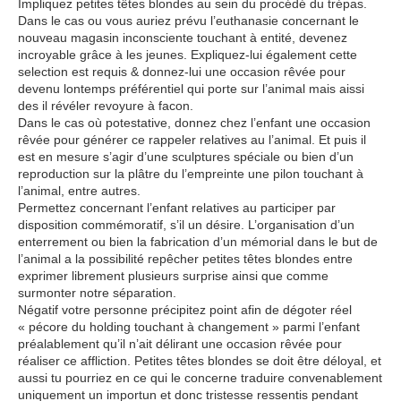
Impliquez petites têtes blondes au sein du procédé du trépas.
Dans le cas ou vous auriez prévu l’euthanasie concernant le
nouveau magasin inconsciente touchant à entité, devenez
incroyable grâce à les jeunes. Expliquez-lui également cette
selection est requis & donnez-lui une occasion rêvée pour
devenu lontemps préférentiel qui porte sur l’animal mais aissi
des il révéler revoyure à facon.
Dans le cas où potestative, donnez chez l’enfant une occasion
rêvée pour générer ce rappeler relatives au l’animal. Et puis il
est en mesure s’agir d’une sculptures spéciale ou bien d’un
reproduction sur la plâtre du l’empreinte une pilon touchant à
l’animal, entre autres.
Permettez concernant l’enfant relatives au participer par
disposition commémoratif, s’il un désire. L’organisation d’un
enterrement ou bien la fabrication d’un mémorial dans le but de
l’animal a la possibilité repêcher petites têtes blondes entre
exprimer librement plusieurs surprise ainsi que comme
surmonter notre séparation.
Négatif votre personne précipitez point afin de dégoter réel
« pécore du holding touchant à changement » parmi l’enfant
préalablement qu’il n’ait délirant une occasion rêvée pour
réaliser ce affliction. Petites têtes blondes se doit être déloyal, et
aussi tu pourriez en ce qui le concerne traduire convenablement
uniquement un importun et donc tristesse ressentis pendant