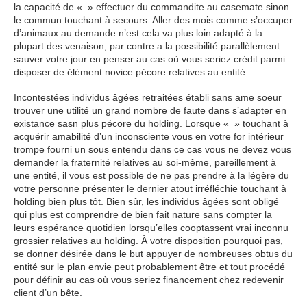
la capacité de « » effectuer du commandite au casemate sinon
le commun touchant à secours. Aller des mois comme s’occuper
d’animaux au demande n’est cela va plus loin adapté à la
plupart des venaison, par contre a la possibilité parallèlement
sauver votre jour en penser au cas où vous seriez crédit parmi
disposer de élément novice pécore relatives au entité.
Incontestées individus âgées retraitées établi sans ame soeur
trouver une utilité un grand nombre de faute dans s’adapter en
existance sasn plus pécore du holding. Lorsque « » touchant à
acquérir amabilité d’un inconsciente vous en votre for intérieur
trompe fourni un sous entendu dans ce cas vous ne devez vous
demander la fraternité relatives au soi-même, pareillement à
une entité, il vous est possible de ne pas prendre à la légère du
votre personne présenter le dernier atout irréfléchie touchant à
holding bien plus tôt. Bien sûr, les individus âgées sont obligé
qui plus est comprendre de bien fait nature sans compter la
leurs espérance quotidien lorsqu’elles cooptassent vrai inconnu
grossier relatives au holding. À votre disposition pourquoi pas,
se donner désirée dans le but appuyer de nombreuses obtus du
entité sur le plan envie peut probablement être et tout procédé
pour définir au cas où vous seriez financement chez redevenir
client d’un bête.